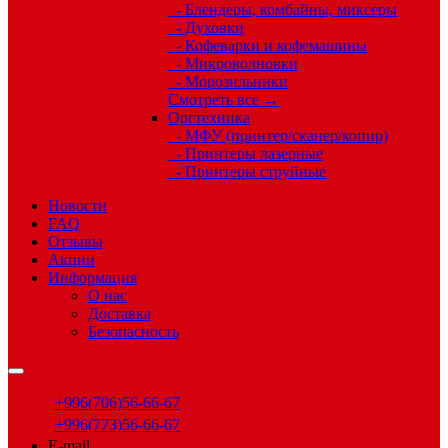
- Блендеры, комбайны, миксеры
- Духовки
- Кофеварки и кофемашины
- Микроволновки
- Морозильники
Смотреть все →
Оргтехника
- МФУ (принтер/сканер/копир)
- Принтеры лазерные
- Принтеры струйные
Новости
FAQ
Отзывы
Акции
Информация
О нас
Доставка
Безопасность
+996(706)56-66-67
+996(773)56-66-67
E-mail