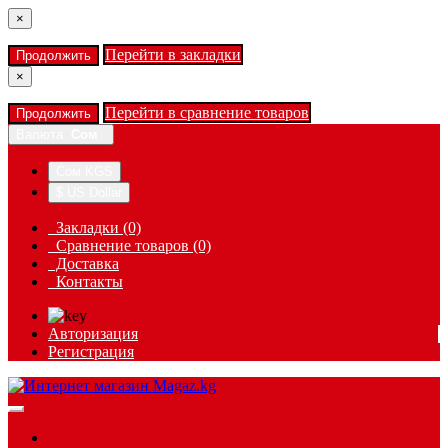
×
Перейти в закладки
Продолжить
×
Перейти в сравнение товаров
Продолжить
Валюта
Сом
Сом KGS
$ US Dollar
Закладки (0)
Сравнение товаров (0)
Доставка
Контакты
Авторизация
Регистрация