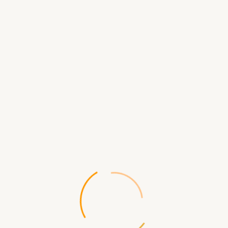
ТЕХНИКА ДЛЯ
КУХНИ
Блендеры,
комбайны, миксеры
Духовки
Кофеварки и
кофемашины
Микроволновки
Морозильники
Мясорубки
Плиты и варочные
панели
Посудомойки
Смотреть все →
ПРОДУКЦИЯ