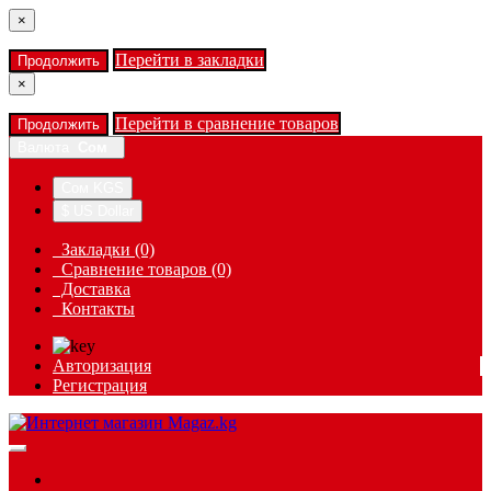
×
Перейти в закладки
Продолжить
×
Перейти в сравнение товаров
Продолжить
Валюта
Сом
Сом KGS
$ US Dollar
Закладки (0)
Сравнение товаров (0)
Доставка
Контакты
Авторизация
Регистрация