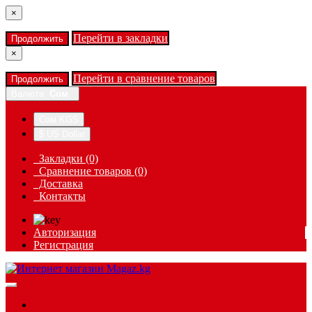
×
Перейти в закладки
Продолжить
×
Перейти в сравнение товаров
Продолжить
Валюта
Сом
Сом KGS
$ US Dollar
Закладки (0)
Сравнение товаров (0)
Доставка
Контакты
Авторизация
Регистрация