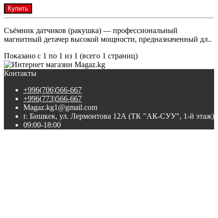
Купить
Съёмник датчиков (ракушка) — профессиональный
магнитный детачер высокой мощности, предназначенный дл..
Показано с 1 по 1 из 1 (всего 1 страниц)
Контакты
+996(706)566-667
+996(773)566-667
Magaz.kg1@gmail.com
г. Бишкек, ул. Лермонтова 12А (ТК "АК-СУУ", 1-й этаж)
09:00-18:00