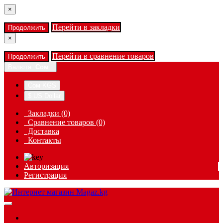
×
Перейти в закладки
Продолжить
×
Перейти в сравнение товаров
Продолжить
Валюта
Сом
Сом KGS
$ US Dollar
Закладки (0)
Сравнение товаров (0)
Доставка
Контакты
Авторизация
Регистрация